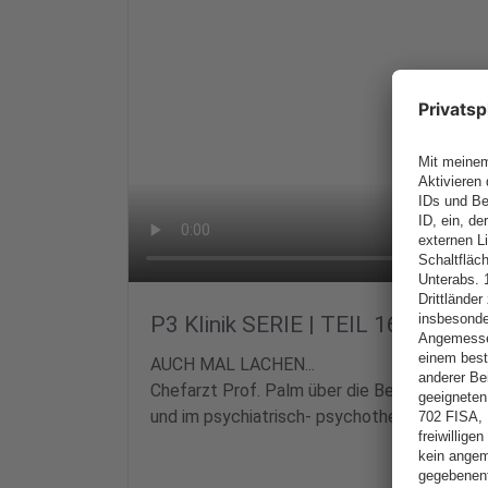
P3 Klinik SERIE | TEIL 16
AUCH MAL LACHEN...
Chefarzt Prof. Palm über die Bedeutung vo
und im psychiatrisch- psychotherapeutische