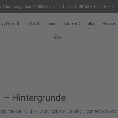
m Starnberger See
08158 – 90 42 15 – 0
08158 – 90 42 15 – 30
ngsfelder
Infos
Team
Karriere
Blog
Presse
 – Hintergründe
ergründe der P3 Klinik, Störungsbilder, Behandlungsmethoden etc.