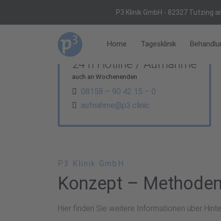
P3 Klinik GmbH - 82327 Tutzing
a
Home
Tagesklinik
Behandlu
24 h Hotline / Aufnahme
auch an Wochenenden
08158 – 90 42 15 – 0
aufnahme@p3.clinic
P3 Klinik GmbH
Konzept – Methoden
Hier finden Sie weitere Informationen über Hint