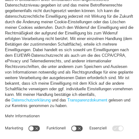
08158 – 90 42 15 – 0
08158 – 90 42 15 – 30
Hotline / Aufnahme
08158 – 90 42 15 – 0
aufnahme@p3.clinic
E-Mail
info@p3.clinic
Links
Impressum
Datenschutzerklärung
Kassenärztliche Vereinigung Bayerns