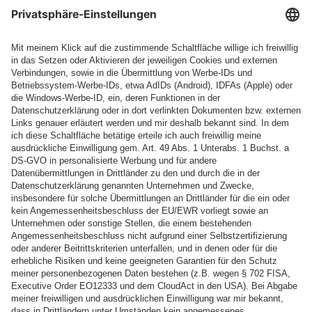
P3 Klinik GmbH
P3 Klink GmbH
Bräuhausstr. 1a
82327 Tutzing
Private Akutklinik für psychisch erkrankte Menschen
Kontakt