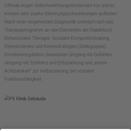
Oftmals liegen Selbstverletzungstendenzen vor und es
können sehr starke Stimmungsschwankungen auftreten.
Nach einer eingehenden Diagnostik orientiert sich das
Therapieprogramm an den Elementen der Dialektisch
Behavioralen Therapie: Soziales Kompetenztraining,
Stresstoleranz und Krisenstrategien (Skillsgruppe),
Emotionsregulation, bewusster Umgang mit Gefühlen,
Umgang mit Schmerz und Entspannung und „innere
Achtsamkeit“ zur Verbesserung der sozialen
Funktionsfähigkeit.