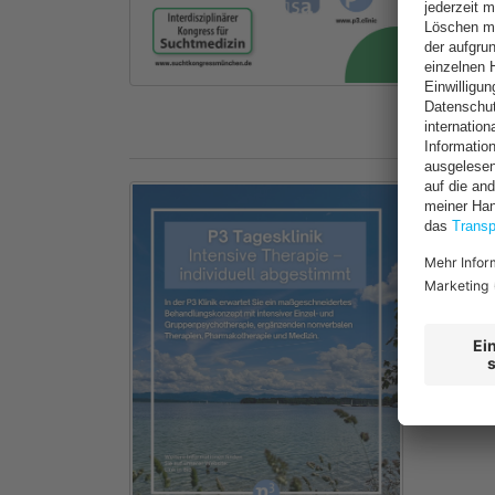
P3 Ta
Inten
In de
Grupp