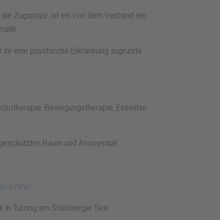
 die Zugspitze, ist ein von dem Verband der
matik.
er ihr eine psychische Erkrankung zugrunde
ychotherapie. Bewegungstherapie, Einheiten
im geschützten Raum und Anonymität.
p3.clinic
k in Tutzing am Starnberger See.