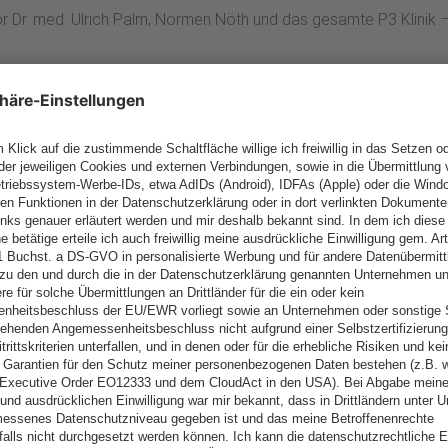
 Dr. med. Ulrich Palm, Normen Nöth und das gesamte P3 Klinik 
ildungspunkte vergibt die Bayrische Landesärztekammer für die 
reuen uns auf Sie beim 26. Interdisziplinären Kongress für Suchtme
dung unter:
www.suchtkongressmünchen.de