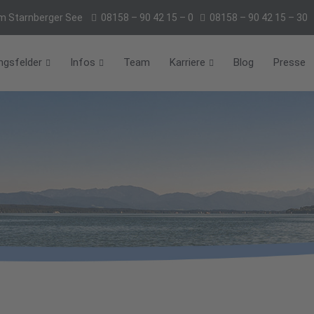
m Starnberger See
08158 – 90 42 15 – 0
08158 – 90 42 15 – 30
ngsfelder
Infos
Team
Karriere
Blog
Presse