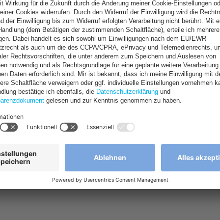
gesklinik
sive Therapie – individuell abgestimmt.
r P3 Klinik erwartet Sie ein maßgeschneidertes Behandlungskonzep
enpsychotherapie, ergänzenden nonverbalen Therapien, Pharma