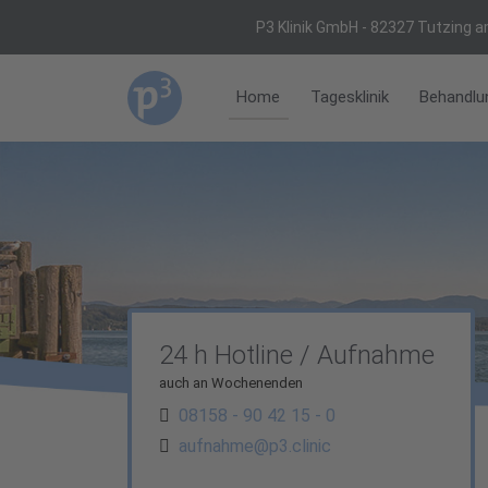
P3 Klinik GmbH - 82327 Tutzing
a
Home
Tagesklinik
Behandlu
24 h Hotline / Aufnahme
auch an Wochenenden
08158 - 90 42 15 - 0
aufnahme@p3.clinic