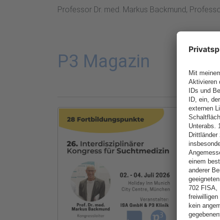
Professor Dr. med. Markus Backmund, Professor
P3 Magazin
28 !!!
Fortb
Wir f
Anmel