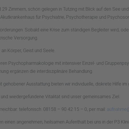
 29 Zimmern, schön gelegen in Tutzing mit Blick auf den See und
s Akutkrankenhaus für Psychiatrie, Psychotherapie und Psychoso
sforderungen. Sobald eine Krise zum ständigen Begleiter wird, od
atrische Versorgung.
 an Körper, Geist und Seele.
eren Psychopharmakologie mit intensiver Einzel- und Gruppenps
g ergänzen die interdisziplinäre Behandlung.
 gehobener Ausstattung bieten wir individuelle, diskrete Hilfe 
und wiedergefundene Vitalität sind unser gemeinsames Ziel.
rreichbar: telefonisch: 08158 – 90 42 15 – 0, per mail:
aufnahme@
n einen angenehmen, heilsamen Aufenthalt bei uns in der P3 Klini